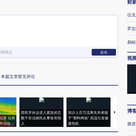
财
伍戈
罗志
易峘
新网观点
发布
视
本篇文章暂无评论
博
西班牙休达进入紧急状态
加沙上百万流离失所者困
视线｜HYR
纪录 当局
数千非法移民从摩洛哥闯
于“塑料烤箱” 高温引发健
术：是什么
外活动
入
康危机
心“花钱找虐
唐涯