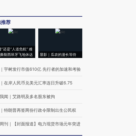
辑推荐
侵”还是“人道危机” 难
撕裂西班牙飞地休达
显影｜瓜农的漫长等待
｜
宇树发行市值610亿 先行者的加速和考验
｜
在岸人民币兑美元汇率连日升破6.75
我闻
｜
艾路明及多名股东被拘
｜
特朗普再签两份行政令限制出生公民权
周刊
｜
【封面报道】电力现货市场元年突进