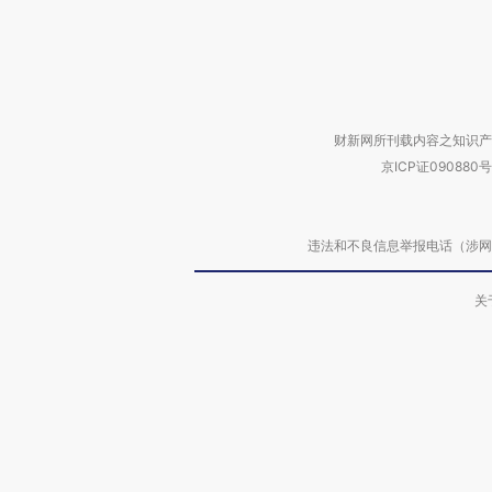
财新网所刊载内容之知识产
京ICP证090880号
违法和不良信息举报电话（涉网络暴力有
关