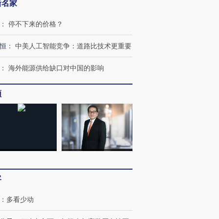
新名家
：
停不下来的价格？
恒
：
中美人工智能竞争：道路比技术更重要
：
海外能源供给缺口对中国的影响
频
客
OX的吸金
马航飞行员跨国走私7万
视线｜被称为“蟑螂”的印
让中产们甘
粒摇头丸 尿检体内含3种
度Z世代 用街头抗争将教
秘鲁纳斯
”？
：
多看少动
毒品
育部长拱下台
13人遇难