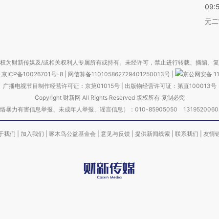
09:
元二
权为财新传媒及/或相关权利人专属所有或持有。未经许可，禁止进行转载、摘编、
京ICP备10026701号-8
|
网信算备110105862729401250013号
|
京公网安备 11
广播电视节目制作经营许可证：京第01015号
|
出版物经营许可证：第直100013号
Copyright 财新网 All Rights Reserved 版权所有 复制必究
害信息举报、未成年人举报、谣言信息）：010-85905050 13195200605 举报邮
于我们
|
加入我们
|
啄木鸟公益基金会
|
意见与反馈
|
提供新闻线索
|
联系我们
|
友情