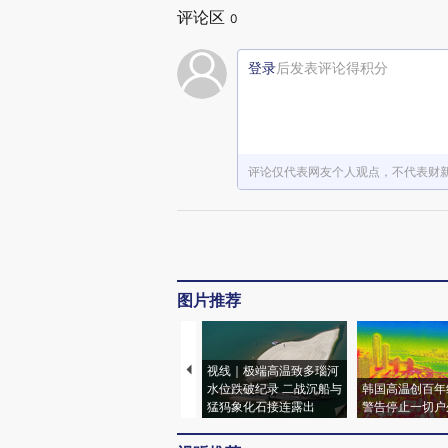
评论区
0
登录
后发表评论得积分
评论仅代表网友个人观点，不代表财
图片推荐
视线｜极端高温致多瑙河
水位跌破纪录 二战沉船与
韩国高温创百年
猛犸象化石接连露出
警告停止一切户