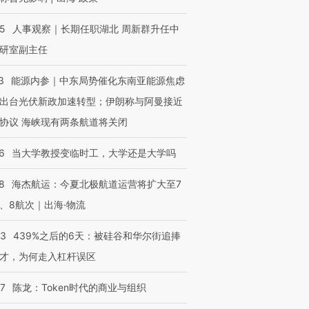
25
人事观察｜长期任职湖北 周新群升任中
研室副主任
3
能源内参｜中东局势催化东南亚能源焦虑
出台光伏新政加速转型；伊朗称与阿曼接近
协议 海峡现有两条航道将关闭
6
当大学教授变临时工，大学还是大学吗
8
海杰航运：今夏北极航道运营将扩大至7
、8航次｜出海·物流
53
439%之后的6天：被硅谷和华尔街追捧
才，为何走入杠杆误区
07
陈龙：Token时代的商业与组织