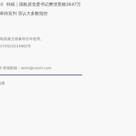
50
特稿｜国航原党委书记樊澄受贿3847万
审待宣判 否认大多数指控
复制及建立镜像等任何使用。
010502034662号
箱：laixin@caixin.com
链接