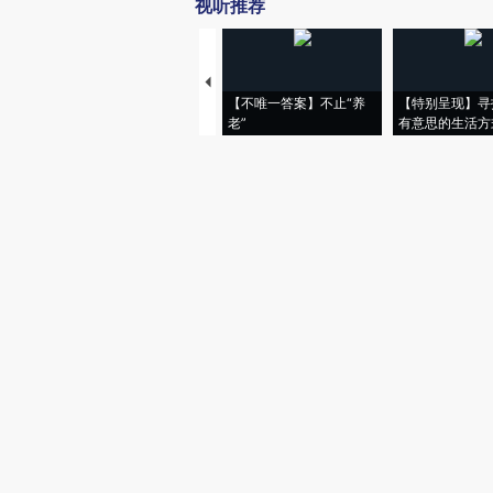
视听推荐
【不唯一答案】不止“养
【特别呈现】寻
老”
有意思的生活方