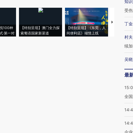
知识
受伤
【推广】走
丁金
找100种
【特别呈现】澳门全力探
【特别呈现】《东莞，人
会，让数智科
式·第一对
索葡语国家新渠道
间便利店》倾情上线
业
村夫
续加
吴晓
最
15:
全国
14:
14:
企业