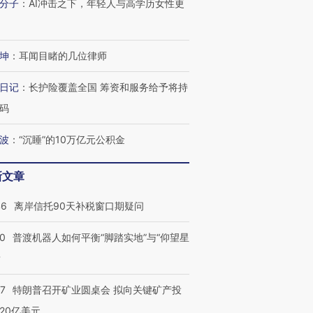
分子
：
AI冲击之下，年轻人与高学历女性更
技“链”接产
【特别呈现】寻找100种
CFO：不靠规模取胜，华
【特别呈
有意思的生活方式·第三对
住三大增长引擎是什么？
有意思的
坤
：
耳闻目睹的几位律师
日记
：
长护险覆盖全国 筹资和服务给予将持
码
波
：
“沉睡”的10万亿元公积金
新文章
46
离岸信托90天补税窗口期疑问
00
普渡机器人如何平衡“脚踏实地”与“仰望星
？
57
特朗普召开矿业圆桌会 拟向关键矿产投
20亿美元