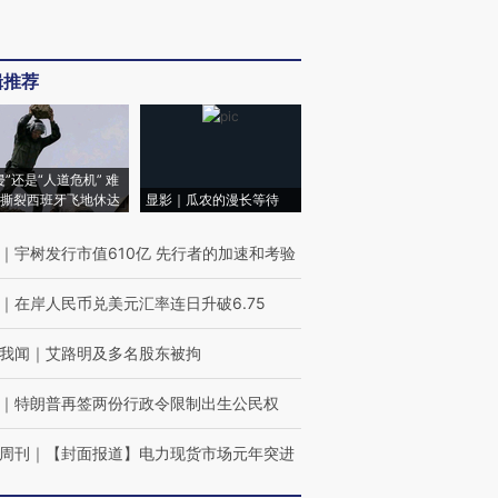
辑推荐
侵”还是“人道危机” 难
撕裂西班牙飞地休达
显影｜瓜农的漫长等待
｜
宇树发行市值610亿 先行者的加速和考验
｜
在岸人民币兑美元汇率连日升破6.75
我闻
｜
艾路明及多名股东被拘
｜
特朗普再签两份行政令限制出生公民权
周刊
｜
【封面报道】电力现货市场元年突进