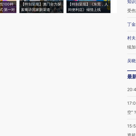
知识
找100种
【特别呈现】澳门全力探
【特别呈现】《东莞，人
会，让数智科
式·第一对
索葡语国家新渠道
间便利店》倾情上线
业
受伤
丁金
村夫
续加
吴晓
最
20:
17:
空”
15:
资超