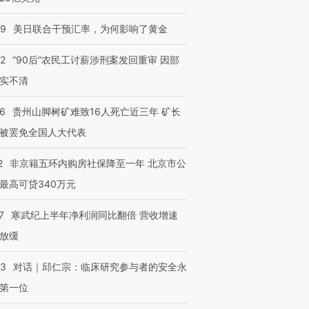
09
美日联合干预汇率，为何影响了黄金
32
“90后”农民工讨薪涉刑案发回重审 因部
实不清
36
贵州山脚树矿难致16人死亡近三年 矿长
被罢免全国人大代表
2
非京籍五环内购房社保降至一年 北京市公
最高可贷340万元
7
寒武纪上半年净利润同比翻倍 营收增速
放缓
53
对话｜邱仁宗：临床研究参与者的安全永
第一位