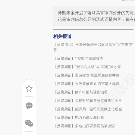
薄熙来案开启了落马高官审判公开的先河
论是审判信息公开的形式还是内容，都有
相关报道
【反腐周记】王素毅领刑开启落马高官“审判季”序
幕
【反腐周记】“名嘴”芮成钢被查
【反腐周记】“秘书六人组”与“军虎”徐才厚
【反腐周记】梁波被查 能源局腐败案井喷
【反腐周记】令政策被查 山西官场大地震
【反腐周记】财产申报与裸官治理
【反腐周记】央视财经频道总监被查引关注
【反腐周记】能源局一副司长家藏上亿现金
【反腐周记】电力系统反腐启幕
【反腐周记】多名山西背景官员被调查