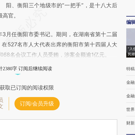
阳、衡阳三个地级市的“一把手”，是十八大后
级高官。
编
3年3月任衡阳市委书记。期间，在湖南省第十二届
在527名市人大代表出席的衡阳市第十四届人大
“入
和68名会议工作人员受贿，涉案金额逾1亿元。
民潮
2380字 订阅后继续阅读
特稿
金融
获取已订阅的阅读权限
金融
员
订阅/会员升级
文
世界
财新