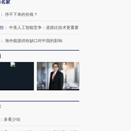
新名家
：
停不下来的价格？
恒
：
中美人工智能竞争：道路比技术更重要
：
海外能源供给缺口对中国的影响
频
跨国走私7万
视线｜被称为“蟑螂”的印
视线｜“入侵”还是“人道危
检体内含3种
度Z世代 用街头抗争将教
机”？难民潮撕裂西班牙
秘鲁纳斯
育部长拱下台
飞地休达
13人遇难
客
：
多看少动
进第四届链博
【商旅对话】华住集团