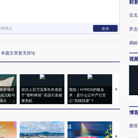
财
伍戈
新网观点
发布
罗志
易峘
本篇文章暂无评论
视
致多瑙河
加沙上百万流离失所者困
视线｜HYROX的吸金
马航飞行员
二战沉船与
于“塑料烤箱” 高温引发健
术：是什么让中产们甘
粒摇头丸 尿
露出
康危机
心“花钱找虐”？
毒品
博
唐涯
【推广】走