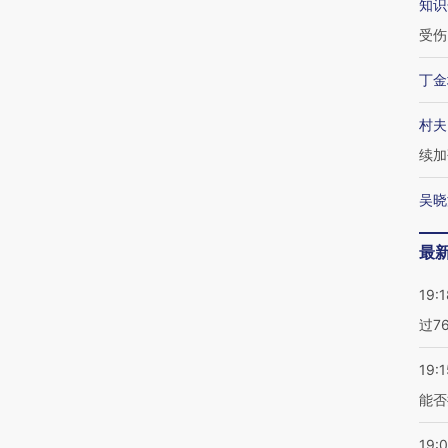
知识
受伤
丁金
村夫
续加
吴晓
最
19:1
过7
19:1
能否
19: