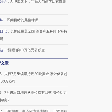
分子
：
AI冲击之下，年轻人与高学历女性更
坤
：
耳闻目睹的几位律师
日记
：
长护险覆盖全国 筹资和服务给予将持
码
波
：
“沉睡”的10万亿元公积金
新文章
8
央行7月继续增持近20吨黄金 累计储备超
600万盎司
5
7月进出口增速从高位略有回落 涨价动力
持续？
07
下周前瞻：生态环境法典施行；巴西总统