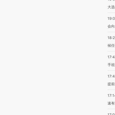
大选
19:0
会向
18:
候任
17:
手祖
17:
提前
17:1
速有
17: