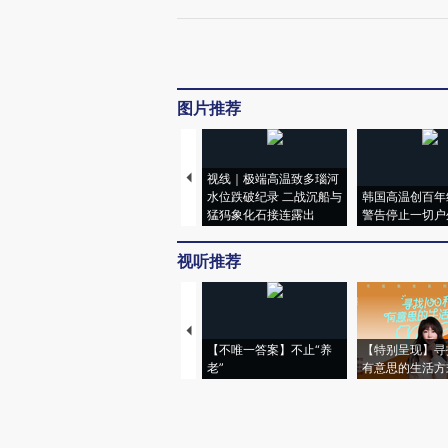
图片推荐
视线｜极端高温致多瑙河
水位跌破纪录 二战沉船与
韩国高温创百年
猛犸象化石接连露出
警告停止一切户
视听推荐
【不唯一答案】不止“养
【特别呈现】寻
老”
有意思的生活方