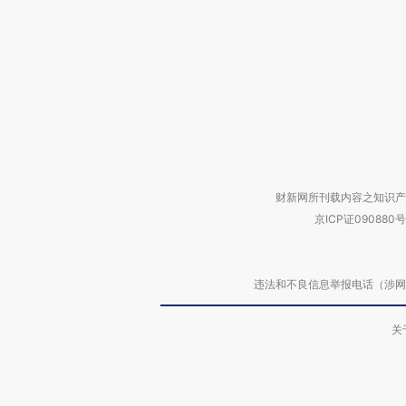
财新网所刊载内容之知识产
京ICP证090880号
违法和不良信息举报电话（涉网络暴力有
关