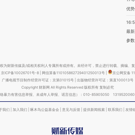
优势
16:
最新
参数
权为财新传媒及/或相关权利人专属所有或持有。未经许可，禁止进行转载、摘编、
京ICP备10026701号-8
|
网信算备110105862729401250013号
|
京公网安备 11
广播电视节目制作经营许可证：京第01015号
|
出版物经营许可证：第直100013号
Copyright 财新网 All Rights Reserved 版权所有 复制必究
害信息举报、未成年人举报、谣言信息）：010-85905050 13195200605 举报邮
于我们
|
加入我们
|
啄木鸟公益基金会
|
意见与反馈
|
提供新闻线索
|
联系我们
|
友情