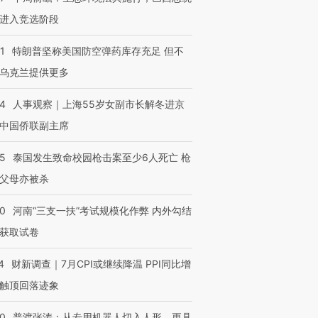
进入竞选阶段
1
特朗普坚称美国防空弹药库存充足 但不
乌克兰提供更多
24
人事观察｜上海55岁女副市长解冬进京
中国侨联副主席
45
泰国发生致命校园枪击案至少6人死亡 枪
父母亦被杀
40
河南“三支一扶”考试规模化作弊 内外勾结
获取试卷
4
财新调查｜7月CPI或继续降温 PPI同比增
触顶回落迹象
00
普渡张涛：从专用机器人切入人形，更具