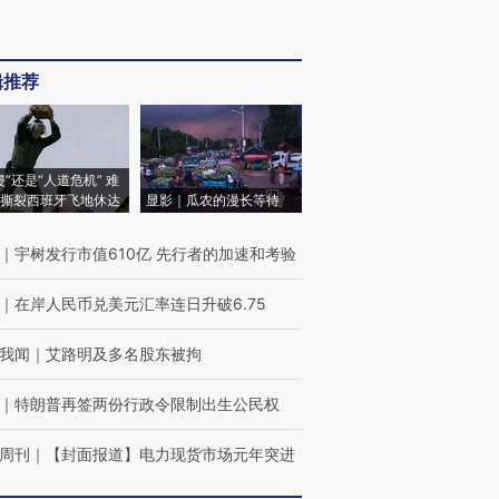
辑推荐
侵”还是“人道危机” 难
撕裂西班牙飞地休达
显影｜瓜农的漫长等待
｜
宇树发行市值610亿 先行者的加速和考验
｜
在岸人民币兑美元汇率连日升破6.75
我闻
｜
艾路明及多名股东被拘
｜
特朗普再签两份行政令限制出生公民权
周刊
｜
【封面报道】电力现货市场元年突进