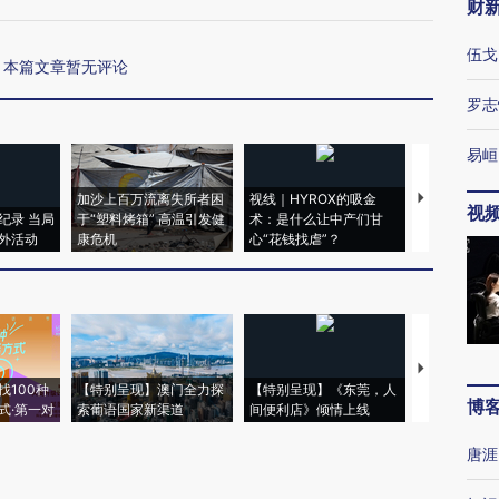
财
伍戈
本篇文章暂无评论
罗志
易峘
加沙上百万流离失所者困
视线｜HYROX的吸金
马航飞行员
视
纪录 当局
于“塑料烤箱” 高温引发健
术：是什么让中产们甘
粒摇头丸 尿
外活动
康危机
心“花钱找虐”？
毒品
【推广】走
找100种
【特别呈现】澳门全力探
【特别呈现】《东莞，人
会，让数智科
博
式·第一对
索葡语国家新渠道
间便利店》倾情上线
业
唐涯