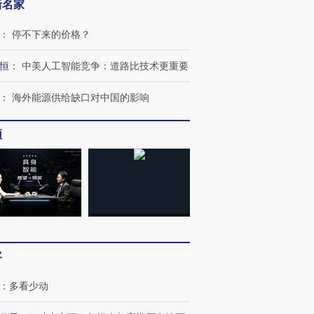
新名家
：
停不下来的价格？
恒
：
中美人工智能竞争：道路比技术更重要
：
海外能源供给缺口对中国的影响
跨国走私7万
视线｜被称为“蟑螂”的印
视线｜“入侵”还是“人道危
频
检体内含3种
度Z世代 用街头抗争将教
机”？难民潮撕裂西班牙
秘鲁纳斯
育部长拱下台
飞地休达
13人遇难
进第四届链博
【商旅对话】华住集团
技“链”接产
【特别呈现】寻找100种
CFO：不靠规模取胜，华
【特别呈
客
有意思的生活方式·第三对
住三大增长引擎是什么？
有意思的
：
多看少动