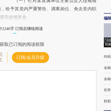
（一）针对某直属单位主要负责人违规领
题，给予其党内严重警告、调离岗位、免去党内职
退回超领奖金。
编
2246字 订阅后继续阅读
“入
获取已订阅的阅读权限
民潮
员
特稿
订阅/会员升级
文
金融
金融
世界
财新