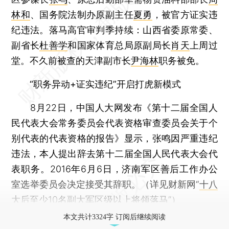
林和
、国务院法制办原副主任
夏勇
，被官方证实违
纪违法。落马高官审判季持续：山西省委原常委、
副省长
杜善学
和国家体育总局原副局长
肖天
上周过
堂。不久前被查的天津副市长
尹海林
职务被免。
“职务异动+证实违纪”开启打虎新模式
8月22日，中国人大网发布《第十二届全国人
民代表大会常务委员会代表资格审查委员会关于个
别代表的代表资格的报告》显示，张鸣因严重违纪
违法，本人提出辞去第十二届全国人民代表大会代
表职务。2016年6月6日，济南军区善后工作办公
室选举委员会决定接受其辞职。（详见财新网“
十八
大后至少10名副大军区级以上将领落马
”）
本文共计3324字 订阅后继续阅读