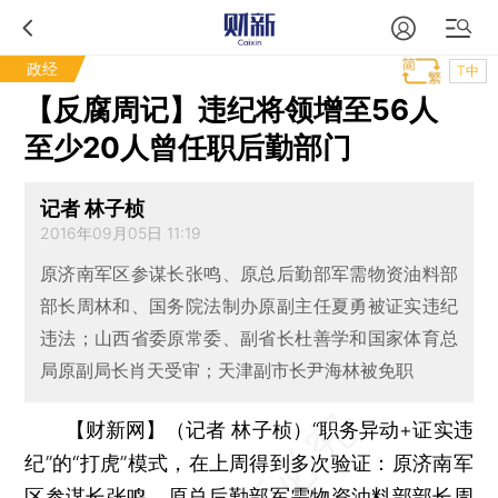
政经
T中
【反腐周记】违纪将领增至56人
至少20人曾任职后勤部门
记者 林子桢
2016年09月05日 11:19
原济南军区参谋长张鸣、原总后勤部军需物资油料部
部长周林和、国务院法制办原副主任夏勇被证实违纪
违法；山西省委原常委、副省长杜善学和国家体育总
局原副局长肖天受审；天津副市长尹海林被免职
【财新网】（记者 林子桢）
“职务异动+证实违
纪”的“打虎”模式，在上周得到多次验证：原济南军
区参谋长
张鸣
、原总后勤部军需物资油料部部长
周