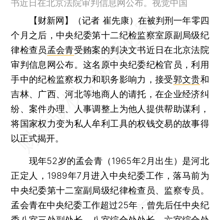
书近日在北京法院审判信息网公布。视觉中国
【财新网】（记者 崔先康）
在被判刑一年零四
个月之后，中央纪委第十二纪检监察室原副局级纪
律检查员
孟会青
受贿案的判决文书近日在北京法院
审判信息网公布。这名原中央纪委纪检官员，利用
手中的纪检监察权力和职务影响力，接受
郭文贵
和
吉林、广西、河北等地商人的请托，在企业经济纠
纷、案件办理、人事调整上为他人提供帮助谋利，
将国家权力变为私人牟利工具的权钱交易的故事得
以正式揭开。
现年52岁的孟会青（1965年2月出生）是河北
正定人，1989年7月进入中央纪委工作，落马前为
中央纪委第十二室副局级纪律检查员、监察专员。
孟会青在中央纪委工作超过25年，曾先后任中央纪
委八室三处副处长、八室综合处处长、六室综合处