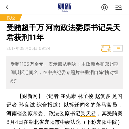
政经
受贿超千万 河南政法委原书记吴天
君获刑11年
2017年08月05日 09:34
T中
受贿1105万余元，表示服从判决；主政新乡和郑州期
间以拆迁闻名，在中央纪委专题片中垂泪自陈“愧对组
织”
【财新网】（记者 崔先康 林子桢 赵复多 见习
记者 孙良滋 综合报道）
以拆迁闻名的落马官员，
河南省委原常委、政法委原书记
吴天君
，其受贿案
8月4日在湖北省襄阳市中级法院（下称襄阳中院）