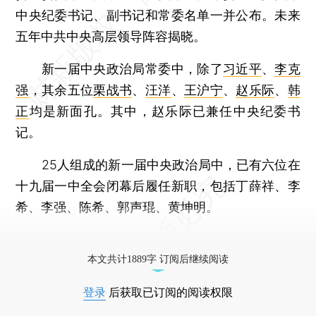
中央纪委书记、副书记和常委名单一并公布。未来
五年中共中央高层领导阵容揭晓。
新一届中央政治局常委中，除了
习近平
、
李克
强
，其余五位
栗战书
、
汪洋
、
王沪宁
、
赵乐际
、
韩
正
均是新面孔。其中，赵乐际已兼任中央纪委书
记。
25人组成的新一届中央政治局中，已有六位在
十九届一中全会闭幕后履任新职，包括丁薛祥、李
希、李强、陈希、郭声琨、黄坤明。
更多稿件参见近期
人事观察
。
本文共计1889字 订阅后继续阅读
登录
后获取已订阅的阅读权限