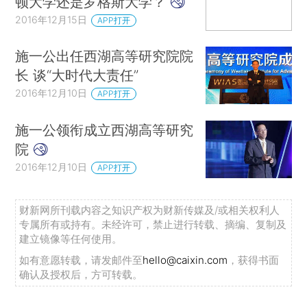
顿大学还是罗格斯大学？
2016年12月15日
APP打开
施一公出任西湖高等研究院院
长 谈“大时代大责任”
2016年12月10日
APP打开
施一公领衔成立西湖高等研究
院
2016年12月10日
APP打开
财新网所刊载内容之知识产权为财新传媒及/或相关权利人
专属所有或持有。未经许可，禁止进行转载、摘编、复制及
建立镜像等任何使用。
如有意愿转载，请发邮件至
hello@caixin.com
，获得书面
确认及授权后，方可转载。