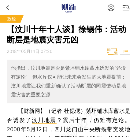
政经
【汶川十年十人谈】徐锡伟：活动
断层是地震灾害元凶
2018年05月14日 07:20
T中
他指出，汶川地震是否是紫坪铺水库蓄水诱发的“还没
有定论”，但水库仅可能让未来会发生的大地震提前；
汶川地震让我们重新确认了活动断层的同震错动是地
震灾害的重要之源
【财新网】（记者 杜偲偲）
紫坪铺水库蓄水是
否诱发了
汶川地震
？震后十年，仍难有定论。
2008年5月12日，四川龙门山中央断裂带突发地