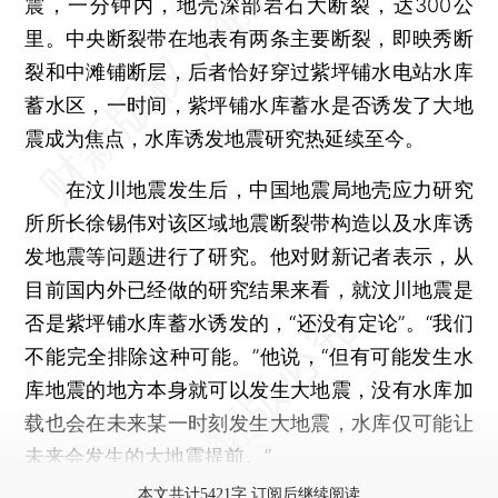
震，一分钟内，地壳深部岩石大断裂，达300公
里。中央断裂带在地表有两条主要断裂，即映秀断
裂和中滩铺断层，后者恰好穿过紫坪铺水电站水库
蓄水区，一时间，紫坪铺水库蓄水是否诱发了大地
震成为焦点，水库诱发地震研究热延续至今。
在汶川地震发生后，中国地震局地壳应力研究
所所长徐锡伟对该区域地震断裂带构造以及水库诱
发地震等问题进行了研究。他对财新记者表示，从
目前国内外已经做的研究结果来看，就汶川地震是
否是紫坪铺水库蓄水诱发的，“还没有定论”。“我们
不能完全排除这种可能。”他说，“但有可能发生水
库地震的地方本身就可以发生大地震，没有水库加
载也会在未来某一时刻发生大地震，水库仅可能让
未来会发生的大地震提前。”
本文共计5421字 订阅后继续阅读