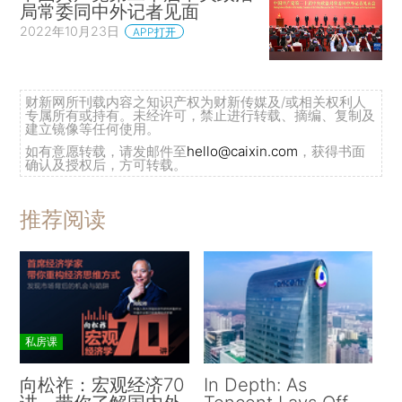
局常委同中外记者见面
2022年10月23日
APP打开
财新网所刊载内容之知识产权为财新传媒及/或相关权利人
专属所有或持有。未经许可，禁止进行转载、摘编、复制及
建立镜像等任何使用。
如有意愿转载，请发邮件至
hello@caixin.com
，获得书面
确认及授权后，方可转载。
推荐阅读
私房课
向松祚：宏观经济70
In Depth: As