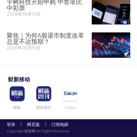
宇树科技开始申购 中签堪比
中彩票
2026年08月10日
聚焦｜为何A股退市制度改革
总是不达预期？
2026年08月10日
财新移动
财新
财新周刊
Caixin
登录
网页版
订阅电邮
|
|
Copyright 财新网 All Rights Reserved