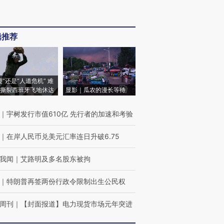
辑推荐
侵”还是“人道危机” 难
撕裂西班牙飞地休达
显影｜瓜农的漫长等待
｜
宇树发行市值610亿 先行者的加速和考验
｜
在岸人民币兑美元汇率连日升破6.75
我闻
｜
艾路明及多名股东被拘
｜
特朗普再签两份行政令限制出生公民权
周刊
｜
【封面报道】电力现货市场元年突进