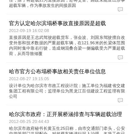
任；除了将超载归为直接原因，还将交警、路政未能查出涉事
超载车辆，作为事故发生的间接原因
官方认定哈尔滨塌桥事故直接原因是超载
2012-09-19 16:02:08
直接原因是王志武驾驶超载货车，张会波、刘国东驾驶擅自改
变外形和技术数据的严重超载车辆，在121.96米的长梁体范围
内同时集中靠右行驶，造成钢混叠合梁一侧偏载受力严重超载
荷，从而导致倾覆
哈市官方公布塌桥事故相关责任单位信息
2012-08-27 19:15:05
设计单位为哈尔滨市市政工程设计院；施工单位为福建省交建
集团工程有限公司；监理单位为黑龙江百信建设工程监理有限
公司
哈尔滨市政府：正开展桥涵排查与车辆超载治理
2012-08-25 20:44:43
哈尔滨市政府秘书长黄玉生25日称，由市交通部门牵头，公安
交管等部门共同配合，对超载车辆进行深入治理，各项工作已