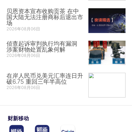
贝恩资本宣布收购贡茶 在中
国大陆无法注册商标后退出市
场
2026年08月06日
侦查起诉审判执行均有漏洞
涉案财物处置乱象何解
2026年08月06日
在岸人民币兑美元汇率连日升
破6.75 重回三年半高位
2026年08月06日
财新移动