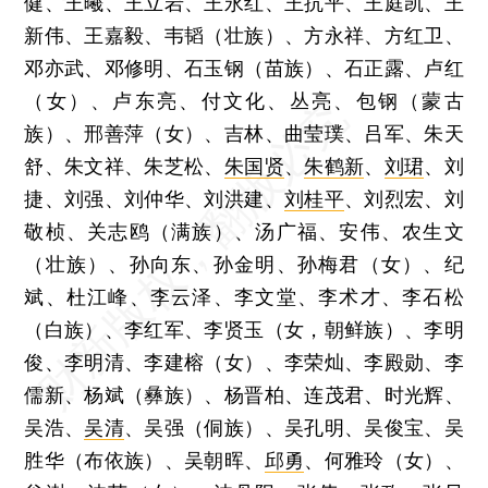
健、王曦、王立岩、王永红、王抗平、王庭凯、王
新伟、王嘉毅、韦韬（壮族）、方永祥、方红卫、
邓亦武、邓修明、石玉钢（苗族）、石正露、卢红
（女）、卢东亮、付文化、丛亮、包钢（蒙古
族）、邢善萍（女）、吉林、曲莹璞、吕军、朱天
舒、朱文祥、朱芝松、
朱国贤
、
朱鹤新
、
刘珺
、刘
捷、刘强、刘仲华、刘洪建、
刘桂平
、刘烈宏、刘
敬桢、关志鸥（满族）、汤广福、安伟、农生文
（壮族）、孙向东、孙金明、孙梅君（女）、纪
斌、杜江峰、李云泽、李文堂、李术才、李石松
（白族）、李红军、李贤玉（女，朝鲜族）、李明
俊、李明清、李建榕（女）、李荣灿、李殿勋、李
儒新、杨斌（彝族）、杨晋柏、连茂君、时光辉、
吴浩、
吴清
、吴强（侗族）、吴孔明、吴俊宝、吴
胜华（布依族）、吴朝晖、
邱勇
、何雅玲（女）、