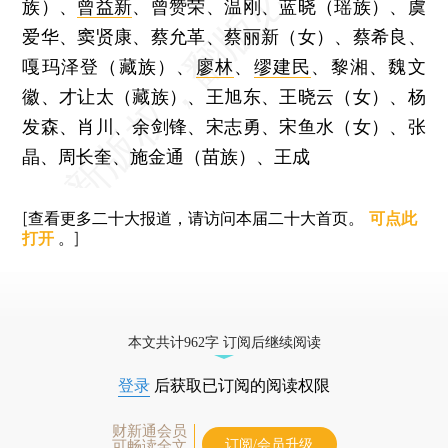
族）、
曾益新
、曾赞荣、温刚、蓝晓（瑶族）、虞
爱华、窦贤康、蔡允革、蔡丽新（女）、蔡希良、
嘎玛泽登（藏族）、
廖林
、
缪建民
、黎湘、魏文
徽、才让太（藏族）、王旭东、王晓云（女）、杨
发森、肖川、余剑锋、宋志勇、宋鱼水（女）、张
晶、周长奎、施金通（苗族）、王成
[查看更多二十大报道，请访问本届二十大首页。
可点此
打开
。]
本文共计962字 订阅后继续阅读
登录
后获取已订阅的阅读权限
财新通会员
订阅/会员升级
可畅读全文