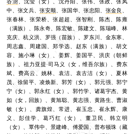
谷澍
、沈莹（女）、沈丹阳、张伟、张政、张凤
中、张文兵、
张安顺
、张国华、张忠阳、
张金良
、
张春林、张荣桥、张超超、张智刚、陈杰、陈雍
（满族）、陈永奇、陈宏敏、陈建文、陈瑞峰、林
克庆、杭义洪、罗强（苗族）、罗东川、金东寒、
周志鑫、周建国、郑学选、赵东（满族）、胡文
容、施小琳（女）、姜辉、姜国平、洪庆（朝鲜
族）、祖力亚提·司马义（女，维吾尔族）、费东
斌、费高云、姚林、袁洁、袁古洁（女）、夏林
茂、徐留平、凌焕新、郭芳（女）、郭元强、郭宁
宁（女）、郭永红（女）、郭竹学、诸葛宇杰、黄
如（女，回族）、黄旭聪、黄志强、黄路生、曹淑
敏（女）、龚旗煌、常进、崔玉忠、崔永辉、康
义、彭佳学、葛巧红（女）、董卫民、韩立明
（女）、覃伟中、景建峰、傅爱国、普布顿珠（藏