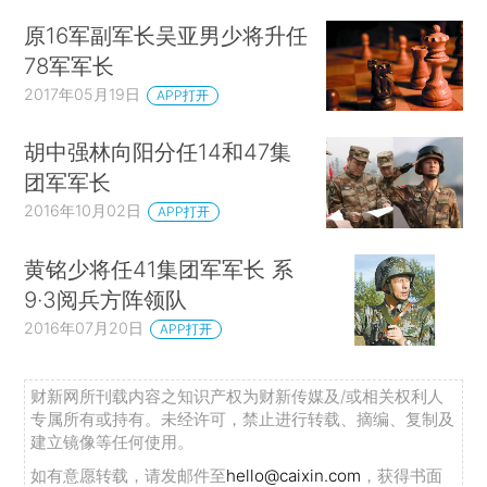
原16军副军长吴亚男少将升任
78军军长
2017年05月19日
APP打开
胡中强林向阳分任14和47集
团军军长
2016年10月02日
APP打开
黄铭少将任41集团军军长 系
9·3阅兵方阵领队
2016年07月20日
APP打开
财新网所刊载内容之知识产权为财新传媒及/或相关权利人
专属所有或持有。未经许可，禁止进行转载、摘编、复制及
建立镜像等任何使用。
如有意愿转载，请发邮件至
hello@caixin.com
，获得书面