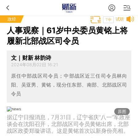
政经
试听
T中
人事观察｜61岁中央委员黄铭上将
履新北部战区司令员
文｜财新 林韵诗
2024年08月02日 16:21
原任中部战区司令员；中部战区近三任司令员林向
阳、吴亚男、黄铭，现分任东部、南部、北部战区司
令员
原图
据辽宁日报消息，7月31日，辽宁省庆“八一”军政座
谈会在沈阳召开，北部战区司令员黄铭出席，北部
战区政委郑璇讲话。这是黄铭首次以新身份亮相。