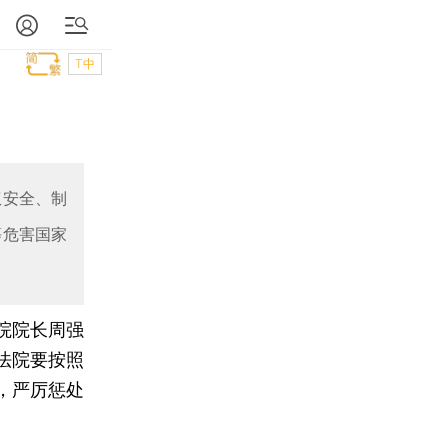
T中
权安全、制
等危害国家
院院长周强
法院要按照
，严厉惩处