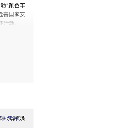
动“颜色革
危害国家安
坏活动。
辑：邱祺璞
5
人赞赏