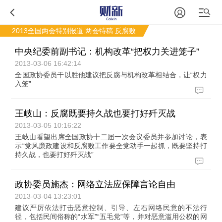
2013全国两会特别报道
两会特稿
反腐败
中央纪委前副书记：机构改革“把权力关进笼子”
2013-03-06 16:42:14
全国政协委员干以胜他建议把反腐与机构改革相结合，让“权力
入笼”
王岐山：反腐既要持久战也要打好歼灭战
2013-03-05 10:16:22
王岐山看望出席全国政协十二届一次会议委员并参加讨论，表
示“党风廉政建设和反腐败工作要全党动手一起抓，既要坚持打
持久战，也要打好歼灭战”
政协委员施杰：网络立法应保障言论自由
2013-03-04 13:23:01
建议严厉依法打击恶意控制、引导、左右网络民意的不法行
径，包括民间俗称的“水军”“五毛党”等，并对恶意滥用公权的网