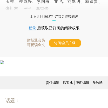
玉祥
、
凌成兴
、
彭国甫
、龙飞、
刘跃进
、
戴道晋
、
张祖林
、
张平
、
李钺锋
。
本文共计1913字 订阅后继续阅读
登录
后获取已订阅的阅读权限
财新通会员
订阅/会员升级
可畅读全文
责任编辑：陈宝成 | 版面编辑：吴秋晗
话题：