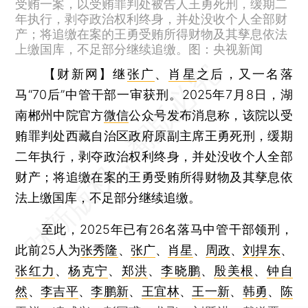
受贿一案，以受贿罪判处被告人王勇死刑，缓期二
年执行，剥夺政治权利终身，并处没收个人全部财
产；将追缴在案的王勇受贿所得财物及其孳息依法
上缴国库，不足部分继续追缴。图：央视新闻
【财新网】
继
张广
、
肖星
之后，又一名落
马“70后”中管干部一审获刑。2025年7月8日，湖
南郴州中院官方
微信
公众号发布消息称，该院以受
贿罪判处西藏自治区政府原副主席王勇死刑，缓期
二年执行，剥夺政治权利终身，并处没收个人全部
财产；将追缴在案的王勇受贿所得财物及其孳息依
法上缴国库，不足部分继续追缴。
至此，2025年已有26名落马中管干部领刑，
此前25人为
张秀隆
、
张广
、
肖星
、
周政
、
刘捍东
、
张红力
、
杨克宁
、
郑洪
、
李晓鹏
、
殷美根
、
钟自
然
、
李吉平
、
李鹏新
、
王宜林
、
王一新
、
韩勇
、
陈