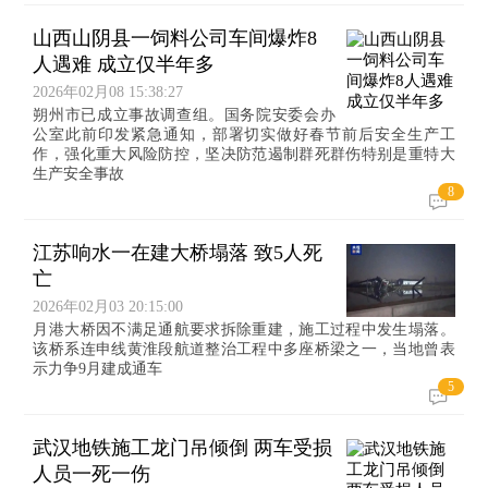
山西山阴县一饲料公司车间爆炸8
人遇难 成立仅半年多
2026年02月08 15:38:27
朔州市已成立事故调查组。国务院安委会办
公室此前印发紧急通知，部署切实做好春节前后安全生产工
作，强化重大风险防控，坚决防范遏制群死群伤特别是重特大
生产安全事故
8
江苏响水一在建大桥塌落 致5人死
亡
2026年02月03 20:15:00
月港大桥因不满足通航要求拆除重建，施工过程中发生塌落。
该桥系连申线黄淮段航道整治工程中多座桥梁之一，当地曾表
示力争9月建成通车
5
武汉地铁施工龙门吊倾倒 两车受损
人员一死一伤