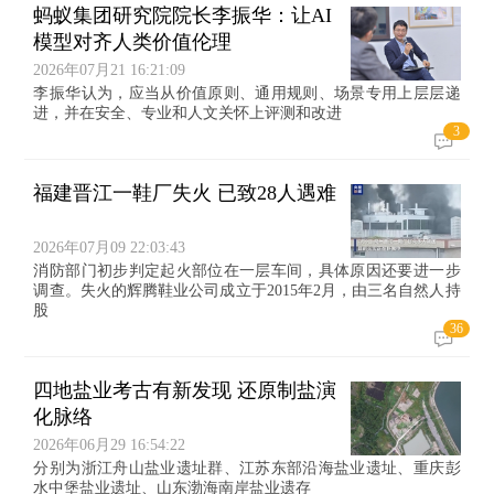
蚂蚁集团研究院院长李振华：让AI
模型对齐人类价值伦理
2026年07月21 16:21:09
李振华认为，应当从价值原则、通用规则、场景专用上层层递
进，并在安全、专业和人文关怀上评测和改进
3
福建晋江一鞋厂失火 已致28人遇难
2026年07月09 22:03:43
消防部门初步判定起火部位在一层车间，具体原因还要进一步
调查。失火的辉腾鞋业公司成立于2015年2月，由三名自然人持
股
36
四地盐业考古有新发现 还原制盐演
化脉络
2026年06月29 16:54:22
分别为浙江舟山盐业遗址群、江苏东部沿海盐业遗址、重庆彭
水中堡盐业遗址、山东渤海南岸盐业遗存