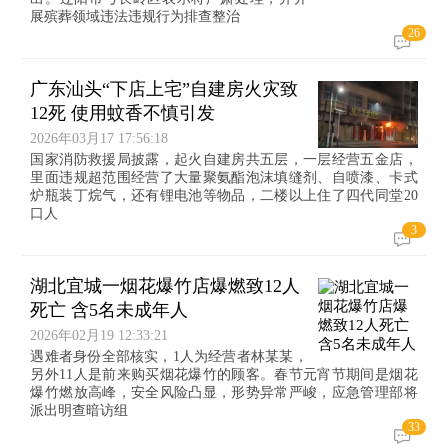
展殡葬领域违法违规行为排查整治
26
广东汕头“下店上宅”自建房火灾致
12死 使用蚊香不慎引发
2026年03月17 17:56:18
国家消防救援局披露，起火自建房共五层，一层经营五金店，
里面违规超范围经营了大量聚氨酯泡沫填缝剂、自喷漆、卡式
炉瓶装丁烷气，还有锂电池等物品，二楼以上住了四代同堂20
口人
3
湖北宜城一烟花爆竹店爆燃致12人
死亡 含5名未成年人
2026年02月19 12:33:21
遇难者身份全部核实，1人为经营者林某某，
另外11人是前来购买烟花爆竹的顾客。春节元宵节期间是烟花
爆竹燃放高峰，安全风险凸显，形势异常严峻，应急管理部将
派出明查暗访组
33