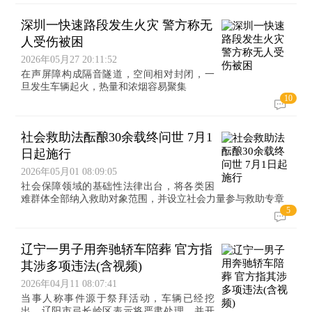
深圳一快速路段发生火灾 警方称无
人受伤被困
2026年05月27 20:11:52
在声屏障构成隔音隧道，空间相对封闭，一
旦发生车辆起火，热量和浓烟容易聚集
10
社会救助法酝酿30余载终问世 7月1
日起施行
2026年05月01 08:09:05
社会保障领域的基础性法律出台，将各类困
难群体全部纳入救助对象范围，并设立社会力量参与救助专章
5
辽宁一男子用奔驰轿车陪葬 官方指
其涉多项违法(含视频)
2026年04月11 08:07:41
当事人称事件源于祭拜活动，车辆已经挖
出。辽阳市弓长岭区表示将严肃处理，并开