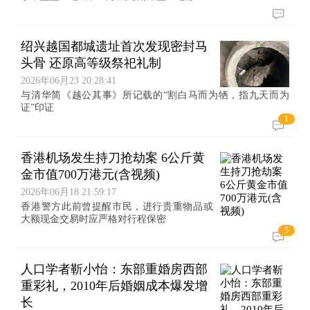
绍兴越国都城遗址首次发现密封马
头骨 还原高等级祭祀礼制
2026年06月23 20:28:41
与清华简《越公其事》所记载的“割白马而为牺，指九天而为
证”印证
1
香港机场发生持刀抢劫案 6公斤黄
金市值700万港元(含视频)
2026年06月18 21:59:17
香港警方此前曾提醒市民，进行贵重物品或
大额现金交易时应严格对行程保密
5
人口学者靳小怡：东部重婚房西部
重彩礼，2010年后婚姻成本爆发增
长