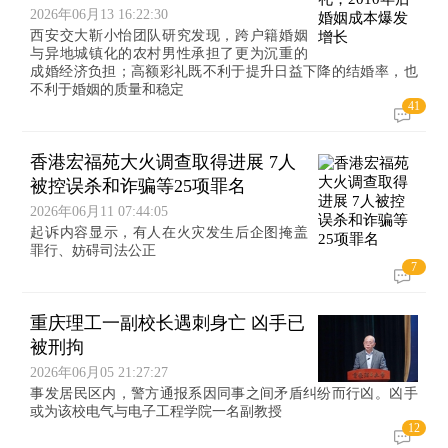
2026年06月13 16:22:30
西安交大靳小怡团队研究发现，跨户籍婚姻
与异地城镇化的农村男性承担了更为沉重的
成婚经济负担；高额彩礼既不利于提升日益下降的结婚率，也
不利于婚姻的质量和稳定
41
香港宏福苑大火调查取得进展 7人
被控误杀和诈骗等25项罪名
2026年06月11 07:44:05
起诉内容显示，有人在火灾发生后企图掩盖
罪行、妨碍司法公正
7
重庆理工一副校长遇刺身亡 凶手已
被刑拘
2026年06月05 21:27:27
事发居民区内，警方通报系因同事之间矛盾纠纷而行凶。凶手
或为该校电气与电子工程学院一名副教授
12