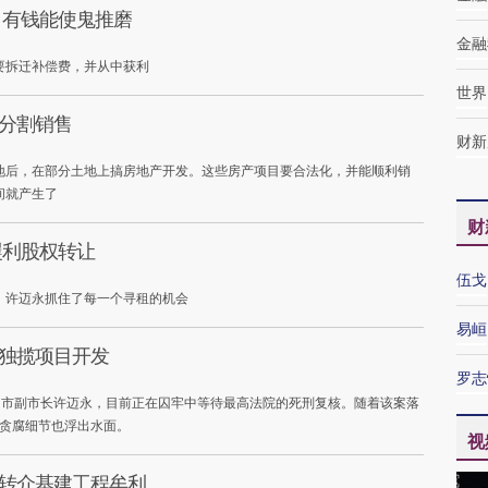
 有钱能使鬼推磨
金融
要拆迁补偿费，并从中获利
世界
：分割销售
财新
地后，在部分土地上搞房地产开发。这些房产项目要合法化，并能顺利销
间就产生了
财
攫利股权转让
伍戈
，许迈永抓住了每一个寻租的机会
易峘
：独揽项目开发
罗志
杭州市副市长许迈永，目前正在囚牢中等待最高法院的死刑复核。随着该案落
永贪腐细节也浮出水面。
视
：转介基建工程牟利