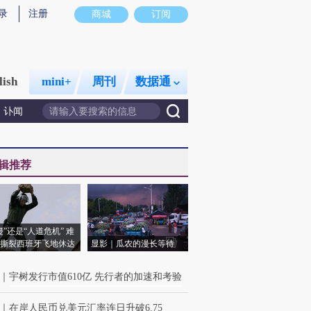
录
注册
商城
订阅
lish
mini+
周刊
数据通
讣闻
辑推荐
侵”还是“人道危机” 难
撕裂西班牙飞地休达
显影｜瓜农的漫长等待
｜
宇树发行市值610亿 先行者的加速和考验
｜
在岸人民币兑美元汇率连日升破6.75