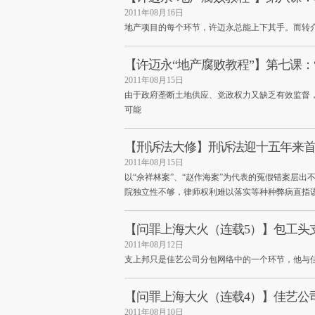
2011年08月16日
地产项目的每个环节，许迈永总能上下其手。而转
【许迈永“地产腐败教程”】第七课：
2011年08月15日
由于政府垄断土地供应、党政权力又缺乏有效监督，
可能
【刑诉法大修】刑诉法迎十五年来
2011年08月15日
以“佘祥林案”、“赵作海案”为代表的冤假错案层出
院独立性不够，律师权利难以落实等种种弊病直指
【问罪上海大火（连载5）】包工头
2011年08月12日
支上邦只是佳艺公司分包网络中的一个环节，他与
【问罪上海大火（连载4）】佳艺公
2011年08月10日