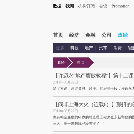
数据
我闻
机构订阅
会议
Promotion
首页
经济
金融
公司
政经
更多
科技
地产
汽车
消费
能
政经
焦点
【许迈永“地产腐败教程”】第十二课
2011年08月22日
除了索贿，通过参股、炒股、炒房等手段，许迈永
【问罪上海大火（连载6）】颤抖的
2011年08月22日
患有帕金森症的61岁的总监理工程师张永新和他
三天，第一道防线已经失守了