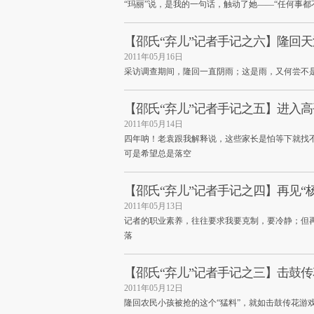
“玛丽”说，是我的一句话，触动了她——“任何事
【邵氏“弃儿”记者手记之六】隆回天
2011年05月16日
采访调查期间，隆回一直阴雨；这是雨，又何尝不
【邵氏“弃儿”记者手记之五】进入高
2011年05月14日
四年呐！老袁跟我解释说，这些家长是怕等下就找
可是希望总是落空
【邵氏“弃儿”记者手记之四】再见“杨
2011年05月13日
记者的职业素养，往往要求我要克制，要冷静；但
落
【邵氏“弃儿”记者手记之三】击鼓传
2011年05月12日
隆回农民小孩被抢的这个“猛料”，就如击鼓传花游