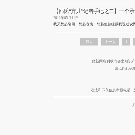
【邵氏“弃儿”记者手记之二】一个承
2011年05月11日
我又想起隆回，想起老袁，想起他曾经跟我说过农
首页
上一页
1
财新网所刊载内容之知识产
京ICP证090
违法和不良信息举报电话（涉网络暴