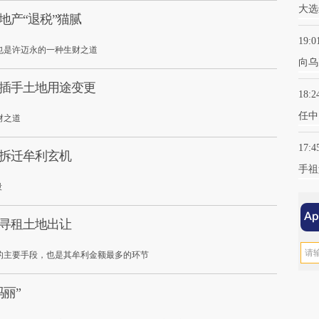
大选
地产“退税”猫腻
19:0
也是许迈永的一种生财之道
向乌
：插手土地用途变更
18:2
任中
财之道
17:4
：拆迁牟利玄机
手祖
段
：寻租土地出让
的主要手段，也是其牟利金额最多的环节
丽”