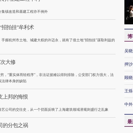
介集镇改造和基建工程亦不例外
“招拍挂”牟利术
博
手握杭州市土地、城建大权的许迈永，就有了借土地“招拍挂”谋取利益的
吴晓
首次大修
押沙
不穷，“重实体而轻程序”，非法证据难以得到排除，公安部门权力强大，法
顾晓
该法律本身的缺陷
王烁
支上邦的悔恨
中外
佳艺公司的交往史，从一个切面反映了上海建筑领域潜规则盛行之乱象
最
司的分包之祸