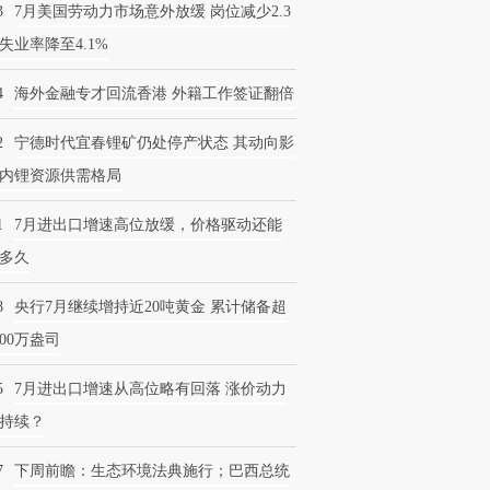
3
7月美国劳动力市场意外放缓 岗位减少2.3
失业率降至4.1%
4
海外金融专才回流香港 外籍工作签证翻倍
2
宁德时代宜春锂矿仍处停产状态 其动向影
内锂资源供需格局
1
7月进出口增速高位放缓，价格驱动还能
多久
8
央行7月继续增持近20吨黄金 累计储备超
600万盎司
5
7月进出口增速从高位略有回落 涨价动力
持续？
7
下周前瞻：生态环境法典施行；巴西总统