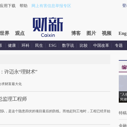
登
应用下载
帮助
网上有害信息举报专区
世界
观点
博客
图片
视频
Eng
源
健康
环科
民生
ESG
数字说
比较
中国改革
专题
编
：许迈永“理财术”
力求财富最大化
“入
总监理工程师
民潮
的团队，是这个隐患四伏的项目最后的防线。而他赶到工地时，工程已经开始
特稿
金融