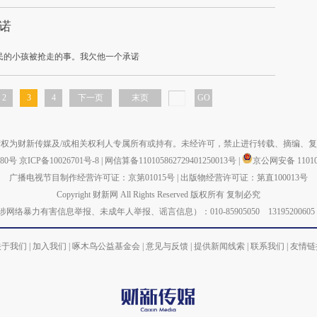
诺
民的小孩被抢走的事。我欠他一个承诺
2
3
4
下一页
末页
GO
权为财新传媒及/或相关权利人专属所有或持有。未经许可，禁止进行转载、摘编、
880号
京ICP备10026701号-8
|
网信算备110105862729401250013号
|
京公网安备 110105
广播电视节目制作经营许可证：京第01015号
|
出版物经营许可证：第直100013号
Copyright 财新网 All Rights Reserved 版权所有 复制必究
力有害信息举报、未成年人举报、谣言信息）：010-85905050 13195200605 举报邮箱：
关于我们
|
加入我们
|
啄木鸟公益基金会
|
意见与反馈
|
提供新闻线索
|
联系我们
|
友情链