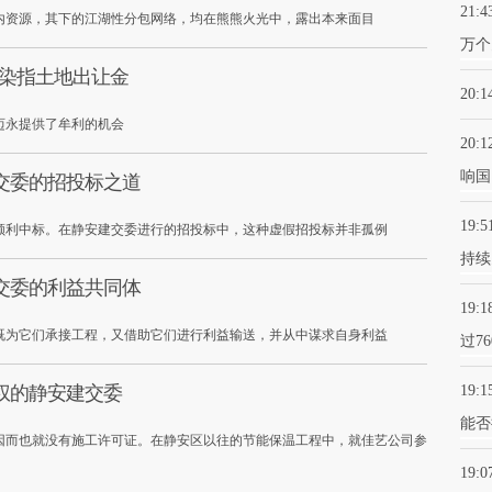
21:4
内资源，其下的江湖性分包网络，均在熊熊火光中，露出本来面目
万个
：染指土地出让金
20:1
迈永提供了牟利的机会
20:1
响国
交委的招投标之道
19:5
顺利中标。在静安建交委进行的招投标中，这种虚假招投标并非孤例
持续
交委的利益共同体
19:1
既为它们承接工程，又借助它们进行利益输送，并从中谋求自身利益
过7
权的静安建交委
19:1
能否
因而也就没有施工许可证。在静安区以往的节能保温工程中，就佳艺公司参
19:0