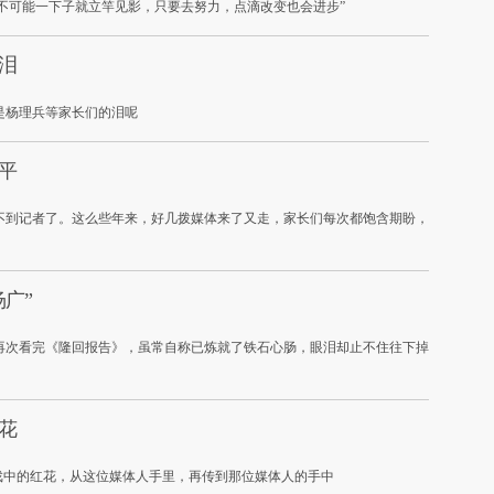
都不可能一下子就立竿见影，只要去努力，点滴改变也会进步”
泪
是杨理兵等家长们的泪呢
平
不到记者了。这么些年来，好几拨媒体来了又走，家长们每次都饱含期盼，
广”
再次看完《隆回报告》，虽常自称已炼就了铁石心肠，眼泪却止不住往下掉
花
戏中的红花，从这位媒体人手里，再传到那位媒体人的手中