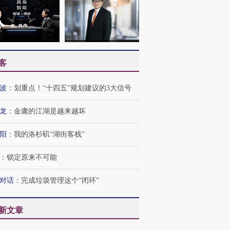
客
波
：
划重点！“十四五”规划建议的3大信号
龙
：
金庸的江湖是越来越坏
阳
：
我的洛杉矶“湖街客栈”
：
锁定原来不可能
对话
：
完成垃圾管理这个“闭环”
新文章