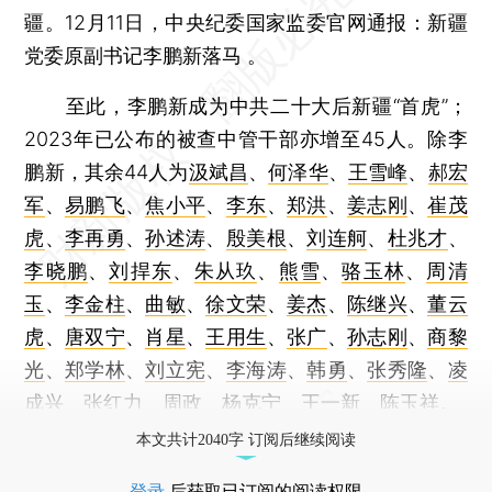
疆。12月11日，中央纪委国家监委官网通报：新疆
党委原副书记李鹏新落马 。
至此，李鹏新成为中共二十大后新疆“首虎”；
2023年已公布的被查中管干部亦增至45人。除李
鹏新，其余44人为
汲斌昌
、
何泽华
、
王雪峰
、
郝宏
军
、
易鹏飞
、
焦小平
、
李东
、
郑洪
、
姜志刚
、
崔茂
虎
、
李再勇
、
孙述涛
、
殷美根
、
刘连舸
、
杜兆才
、
李晓鹏
、
刘捍东
、
朱从玖
、
熊雪
、
骆玉林
、
周清
玉
、
李金柱
、
曲敏
、
徐文荣
、
姜杰
、
陈继兴
、
董云
虎
、
唐双宁
、
肖星
、
王用生
、
张广
、
孙志刚
、
商黎
光
、
郑学林
、
刘立宪
、
李海涛
、
韩勇
、
张秀隆
、
凌
成兴
、
张红力
、周政、
杨克宁
、
王一新
、
陈玉祥
。
本文共计2040字 订阅后继续阅读
登录
后获取已订阅的阅读权限