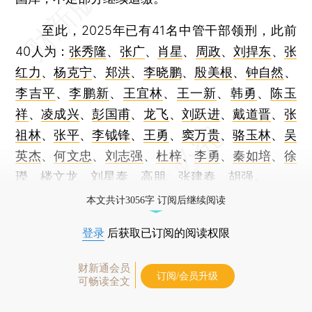
至此，2025年已有41名中管干部领刑，此前
40人为：
张秀隆
、
张广
、
肖星
、
周政
、
刘捍东
、
张
红力
、
杨克宁
、
郑洪
、
李晓鹏
、
殷美根
、
钟自然
、
李吉平
、
李鹏新
、
王宜林
、
王一新
、
韩勇
、
陈玉
祥
、
凌成兴
、
彭国甫
、
龙飞
、
刘跃进
、
戴道晋
、
张
祖林
、
张平
、
李钺锋
、
王勇
、
窦万贵
、
骆玉林
、
吴
英杰
、
何文忠
、
刘志强
、
杜梓
、
李勇
、
秦如培
、
徐
㼆
、
楼文龙
、
刘星泰
、
高朋
、
张建春
、
胡强
。
本文共计3056字 订阅后继续阅读
登录
后获取已订阅的阅读权限
财新通会员
订阅/会员升级
可畅读全文