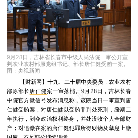
9月28日，吉林省长春市中级人民法院一审公开宣
判农业农村部原党组书记、部长唐仁健受贿一案。
图：央视新闻
【财新网】
十九、二十届中央委员，农业农村
部原部长
唐仁健
案一审落槌。9月28日，吉林长春
中院官方微信号发布消息称，该院当日一审宣判唐
仁健受贿案，对唐仁健以受贿罪判处死刑，缓期二
年执行，剥夺政治权利终身，并处没收个人全部财
产；对追缴在案的唐仁健犯罪所得财物及孳息上缴
国库，不足部分继续追缴。