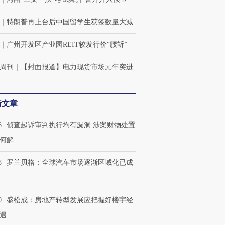
｜
特朗普再上台后中国留学生获签数量大减
｜
广州开发区产业园REIT较发行价“腰斩”
周刊
｜
【封面报道】电力现货市场元年突进
新文章
6
侦查起诉审判执行均有漏洞 涉案财物处置
何解
8
罗兰贝格：全球汽车市场逐渐区域化已成
0
盛松成：房地产转型发展应把握好楼宇经
遇