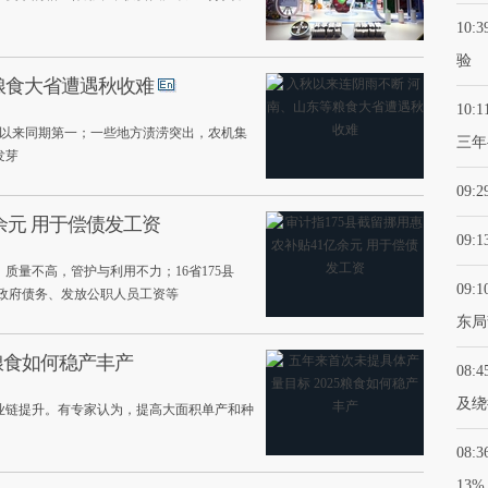
10:3
验
粮食大省遭遇秋收难
10:1
1年以来同期第一；一些地方渍涝突出，农机集
三年
发芽
09:2
余元 用于偿债发工资
09:1
质量不高，管护与利用不力；16省175县
09:1
地政府债务、发放公职人员工资等
东局
5粮食如何稳产丰产
08:4
及绕
产业链提升。有专家认为，提高大面积单产和种
08:3
13%