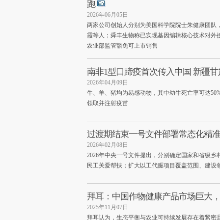
跑
2026年06月05日
两家公司创始人分别为美国科学院院士朱健康团队
霞等人；舜丰生物称已实现基因编辑核心技术对外
农业部监管豁免可上市销售
南非1型口蹄疫首次传入中国 新疆
2026年04月09日
牛、羊、猪均为易感动物，其中幼牛死亡率可达50
领取并注射疫苗
过渡期结束一号文件部署常态化精准
2026年02月08日
2026年中央一号文件提出，分别确定国家和省级
民工关爱帮扶；扩大以工代赈项目覆盖范围、建设
拜耳：中国作物健康产品市场巨大
2025年11月07日
拜耳认为，生态平衡与农业可持续发展存在着紧密