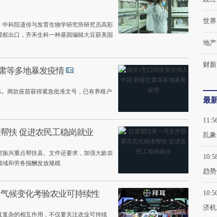
世界
，中科院遗传与发育生物学研究所研究员高彩
授权出口，齐禾生科一种基因编辑大豆获美国
地产
财新
甘肃等多地暴发疫情
%。两款疫苗获得紧急批准文号，已有养殖户
最
11:5
帮扶 促进农民工稳岗就业
乱象
乡村振兴重点帮扶县。文件还要求，加强大龄农
10:5
领域和劳务报酬发放规模
趋势
，气候变化考验农业可持续性
10:5
济机
且复杂的相互作用，不仅要关注农业可持续