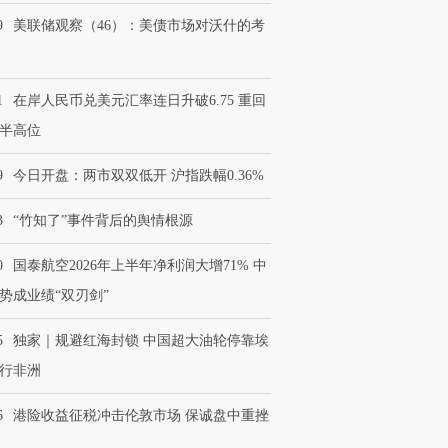
9
美联储观察（46）：美债市场对沃什的考
1
在岸人民币兑美元汇率连日升破6.75 重回
半高位
9
今日开盘：两市双双低开 沪指跌幅0.36%
3
“竹知了”事件背后的舆情根源
0
国泰航空2026年上半年净利润大增71% 中
势成业绩“双刃剑”
5
独家｜规避红海封锁 中国超大油轮停靠埃
行非洲
6
港险收益征税冲击伦敦市场 保诚盘中重挫