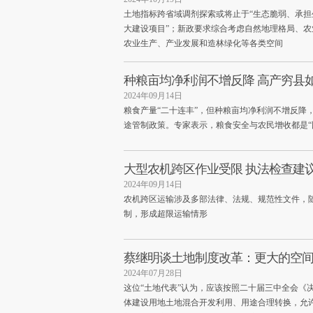
土地指标跨省域调剂探索或将止于“生态脆弱、承担
大建设项目”；新政要求综合考虑自然地理格局、
农业生产、产业发展和造林绿化等各类空间
种粮亩均净利润不增反降 高产穷县
2024年09月14日
粮食产量“二十连丰”，但种粮亩均净利润不增反降
途管制政策。专家表示，粮食安全与农民增收都是“
大型农机跨区作业受限 执法检查建
2024年09月14日
农机跨区运输涉及多部法律、法规、规范性文件，
制，形成超限运输情形
蔡继明谈土地制度改革：更大的空
2024年07月28日
这位“土地代表”认为，应该按照二十届三中全会《
体建设用地土地混合开发利用、用途合理转换，允