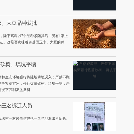
米、大豆品种获批
，隆平高科以7个品种紧随其后；另有1家上
可证。这是否意味着转基因玉米、大豆的种
苗砍树、填坑平塘
件和生态环境强行将陡坡耕地调入；严禁不顾
季等客观实际，强行拔苗砍树、填坑平塘；严
情况下强制复垦复耕
伤三名拆迁人员
宝珠村一村民击伤包括一名当地派出所所长、