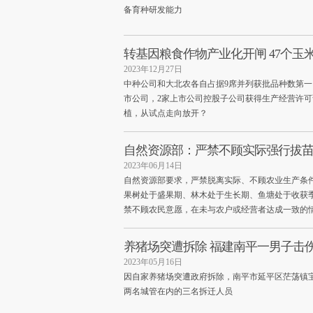
备育种研发能力
转基因粮食作物产业化开闸 47个玉
2023年12月27日
中种公司和大北农各自占据9席并列获批品种数第一
市公司，2家上市公司控股子公司获得生产经营许
植，从试点走向放开？
自然资源部：严禁不顾实际强行拔
2023年06月14日
自然资源部要求，严禁脱离实际、不顾农业生产条
果树处于盛果期、林木处于生长期、鱼塘处于收获
禁不顾农民意愿，在未与农户或经营者达成一致的
养猪场突遭拆除 福建南平一男子击
2023年05月16日
因自家养猪场突遭政府拆除，南平市延平区茫荡镇
两名城管在内的三名拆迁人员