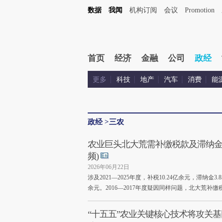
数据
我闻
机构订阅
会议
Promotion
首页
经济
金融
公司
政经
更多
科技
地产
汽车
消费
能
政经
>
三农
农业巨头北大荒需补缴税款及滞纳金14
频)
2026年06月22日
涉及2021—2025年度，补税10.24亿余元，滞纳金3.
余元。2016—2017年度疑因同样问题，北大荒补缴
“十五五”农业关键核心技术将攻关基