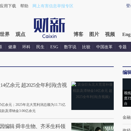
登
应用下载
帮助
网上有害信息举报专区
世界
观点
博客
图片
视频
Eng
源
健康
环科
民生
ESG
数字说
比较
中国改革
专题
编
亿余元 超2025全年利润(含视
视线
度Z
台
85亿余元；2025年北大荒利润总额为11.71亿
税款及滞纳金3.06亿余元
金融
因编辑 舜丰生物、齐禾生科领
政经