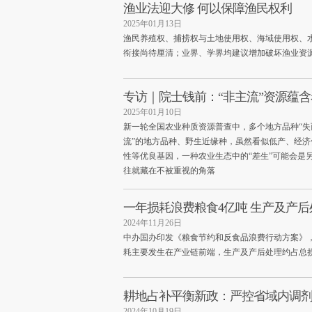
渔业法迎大修 何以保障渔民权利
2025年01月13日
渔民养殖权、捕捞权与土地使用权、海域使用权、
衔接尚待厘清；业界、学界均建议增加破坏渔业资
专访｜院士钱前：“非主流”资源蕴含
2025年01月10日
新一轮全国农业种质资源普查中，多个地方品种“失
流”的地方品种、野生近缘种，虽然看似低产、经
性等优良基因，一种农业生态中的“差生”可能会是
往就藏在不被重视的角落
一年损耗浪费粮食4亿吨 生产及产
2024年11月26日
中办国办印发《粮食节约和反食品浪费行动方案》，
耗主要发生在产业链前端，生产及产后处理约占总损
耕地占补平衡新政：严控省域内调
2024年10月19日