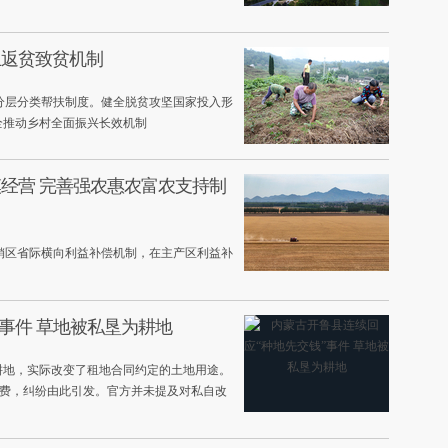
止返贫致贫机制
分层分类帮扶制度。健全脱贫攻坚国家投入形
全推动乡村全面振兴长效机制
经营 完善强农惠农富农支持制
销区省际横向利益补偿机制，在主产区利益补
事件 草地被私垦为耕地
耕地，实际改变了租地合同约定的土地用途。
用费，纠纷由此引发。官方并未提及对私自改