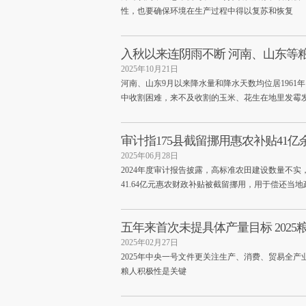
性，也要确保环境在生产过程中得以复苏和恢复
入秋以来连阴雨不断 河南、山东等
2025年10月21日
河南、山东9月以来降水量和降水天数均位居196
中收割困难，来不及收割的玉米、花生在地里发霉
审计指175县截留挪用惠农补贴41亿
2025年06月28日
2024年度审计报告披露，高标准农田建设数量不实，
41.64亿元惠农财政补贴被截留挪用，用于偿还当
五年来首次未提具体产量目标 202
2025年02月27日
2025年中央一号文件更关注生产、消费、贸易全
粮人积极性是关键