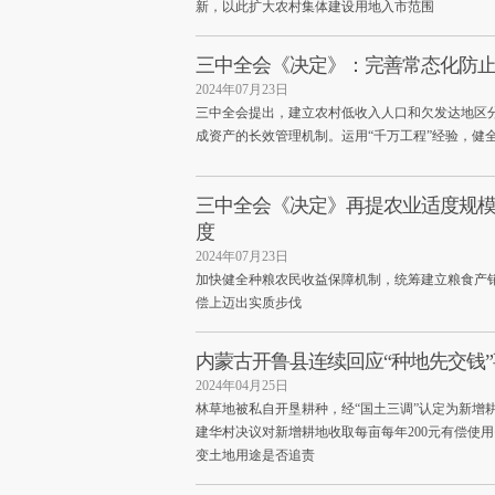
新，以此扩大农村集体建设用地入市范围
三中全会《决定》：完善常态化防
2024年07月23日
三中全会提出，建立农村低收入人口和欠发达地区
成资产的长效管理机制。运用“千万工程”经验，健
三中全会《决定》再提农业适度规模
度
2024年07月23日
加快健全种粮农民收益保障机制，统筹建立粮食产
偿上迈出实质步伐
内蒙古开鲁县连续回应“种地先交钱”
2024年04月25日
林草地被私自开垦耕种，经“国土三调”认定为新增
建华村决议对新增耕地收取每亩每年200元有偿使
变土地用途是否追责