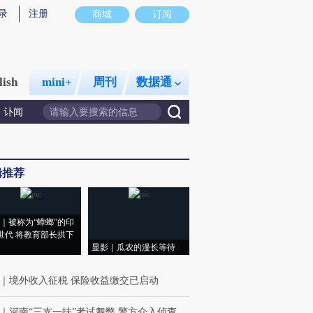
录
注册
商城
订阅
lish
mini+
周刊
数据通
讣闻
辑推荐
｜被称为“蟑螂”的印
世代 将教育部长拱下
显影｜瓜农的漫长等待
｜
境外收入征税 保险收益缴交已启动
｜
河南“三支一扶”考试舞弊 警方介入侦查