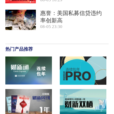
产出租率降至67%
惠誉：美国私募信贷违约
率创新高
08-05 23:30
热门产品推荐