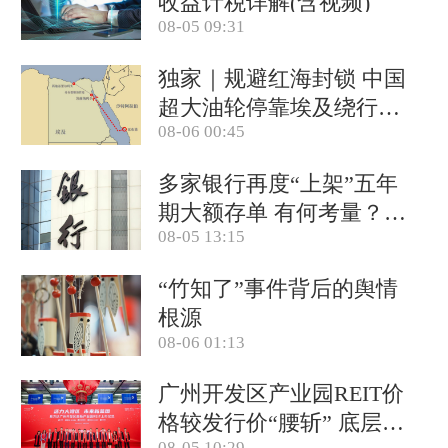
收益计税详解(含视频)
08-05 09:31
独家｜规避红海封锁 中国
超大油轮停靠埃及绕行非
08-06 00:45
洲
多家银行再度“上架”五年
期大额存单 有何考量？
08-05 13:15
(含视频)
“竹知了”事件背后的舆情
根源
08-06 01:13
广州开发区产业园REIT价
格较发行价“腰斩” 底层资
08-05 10:29