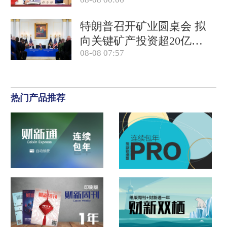
免全国人大代表
特朗普召开矿业圆桌会 拟
向关键矿产投资超20亿美
08-08 07:57
元
热门产品推荐